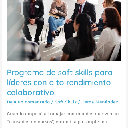
soft
skills
para
líderes
con
alto
rendimiento
colaborativo
Programa de soft skills para
líderes con alto rendimiento
colaborativo
Deja un comentario
/
Soft Skills
/
Gema Menéndez
Cuando empecé a trabajar con mandos que venían
“cansados de cursos”, entendí algo simple: no