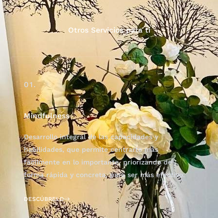
Otros Servicios para tí
01.
Mindfulness
Desarrollo integral de las capacidades y
habilidades, que permite centrarte más
fácilmente en lo importante, priorizando de
forma rápida y concreta, para ser más efectivo.
DESCÚBRELO