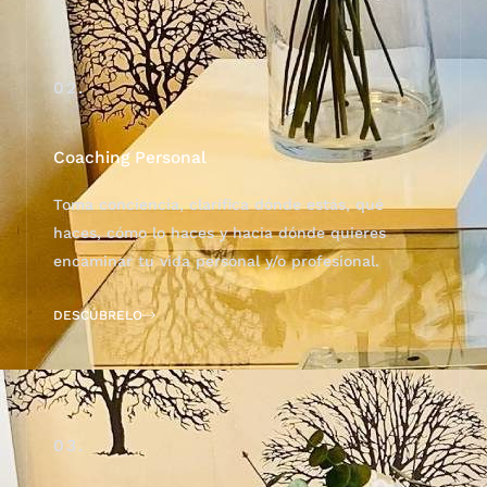
02.
Coaching Personal
Toma conciencia, clarifica dónde estás, qué
haces, cómo lo haces y hacia dónde quieres
encaminar tu vida personal y/o profesional.
DESCÚBRELO
03.