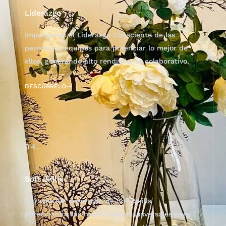
Liderazgo
Impulsamos el Liderazgo Consciente de las
personas y equipos para potenciar lo mejor de
ellos, generando alto rendimiento colaborativo.
DESCÚBRELO
04.
Soft Skills
A través del desarrollo de Soft Skills
potenciamos las habilidades transversales para